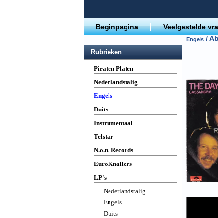
Beginpagina
Veelgestelde vr
Ab
/
Engels
Rubrieken
Piraten Platen
Nederlandstalig
Engels
Duits
Instrumentaal
Telstar
N.o.n. Records
EuroKnallers
LP's
Nederlandstalig
Engels
Duits