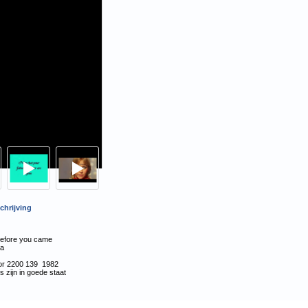
hrijving
before you came
ra
dor 2200 139 1982
s zijn in goede staat