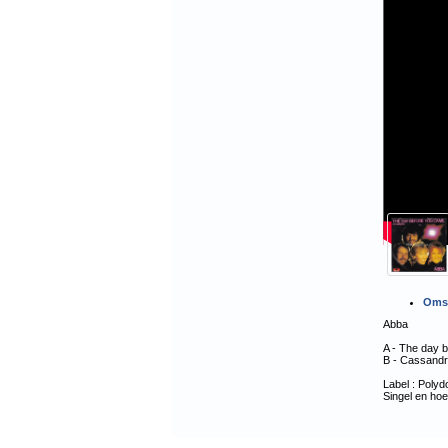
Omsc
Abba
A - The day 
B - Cassand
Label : Poly
Singel en hoe