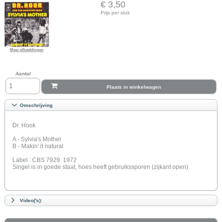
€ 3,50
Prijs per stuk
Meer afbeeldingen
Aantal
Plaats in winkelwagen
Omschrijving
Dr. Hook
A - Sylvia's Mother
B - Makin' it natural
Label : CBS 7929 1972
Singel is in goede staat, hoes heeft gebruikssporen (zijkant open)
Video('s):